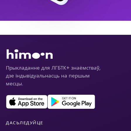
Прыкладанне для ЛГБТК+ знаёмстваў,
дзе індывідуальнасць на першым
месцы.
ДАСЬЛЕДУЙЦЕ