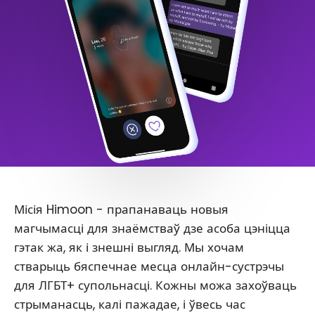
Місія Himoon - прапанаваць новыя
магчымасці для знаёмстваў дзе асоба цэніцца
гэтак жа, як і знешні выгляд. Мы хочам
стварыць бяспечнае месца онлайн-сустрэчы
для ЛГБТ+ супольнасці. Кожны можа захоўваць
стрыманасць, калі пажадае, і ўвесь час