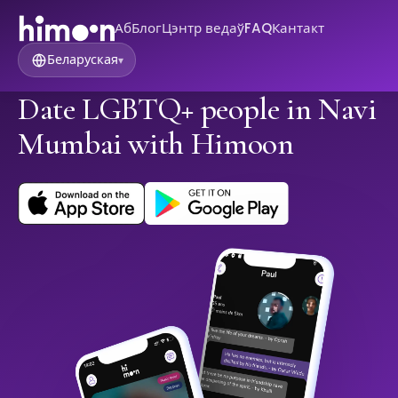
Аб
Блог
Цэнтр ведаў
FAQ
Кантакт
Беларуская
▾
Date LGBTQ+ people in Navi
Mumbai with Himoon