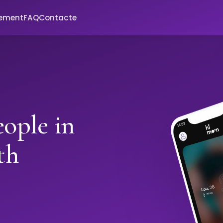
xement
FAQ
Contacte
ople in
th