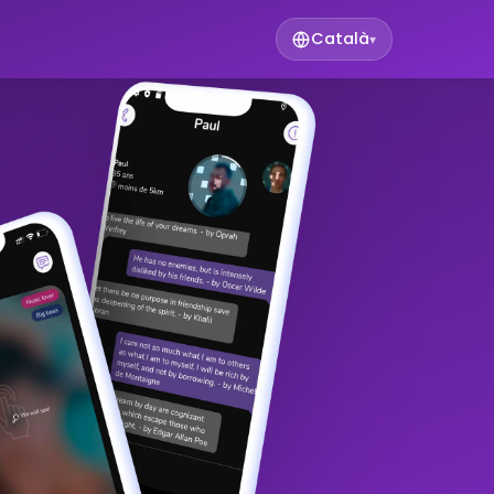
Català
▾