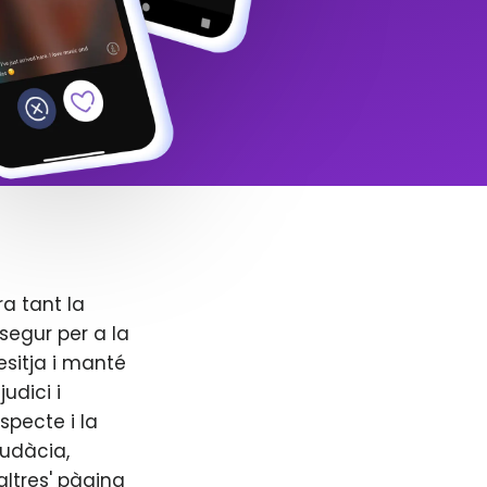
ra tant la
segur per a la
esitja i manté
udici i
specte i la
audàcia,
altres' pàgina