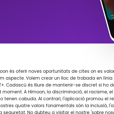
oon és oferir noves oportunitats de cites on es valo
m aspecte. Volem crear un lloc de trobada en línia 
. Cadascú és lliure de mantenir-se discret si ho d
t moment. A Himoon, la discriminació, el racisme, el j
o tenen cabuda. Al contrari, l'aplicació promou el re
 nostres quatre valors fonamentals són la inclusió, l'
 la seguretat. No dubteu a visitar el nostre 'sobre nos