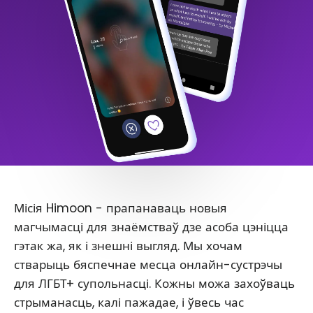
Місія Himoon - прапанаваць новыя
магчымасці для знаёмстваў дзе асоба цэніцца
гэтак жа, як і знешні выгляд. Мы хочам
стварыць бяспечнае месца онлайн-сустрэчы
для ЛГБТ+ супольнасці. Кожны можа захоўваць
стрыманасць, калі пажадае, і ўвесь час