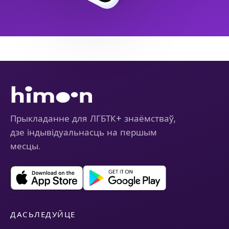
Прыкладанне для ЛГБТК+ знаёмстваў,
дзе індывідуальнасць на першым
месцы.
ДАСЬЛЕДУЙЦЕ