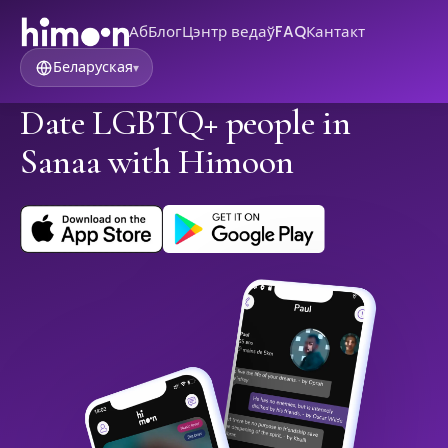
Аб
Блог
Цэнтр ведаў
FAQ
Кантакт
Беларуская
▾
Date LGBTQ+ people in
Sanaa with Himoon