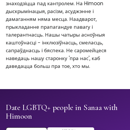
знаходзіцца пад кантролем. На Himoon
дыскрымінацыя, расізм, асуджэнне і
дамаганням няма месца. Наадварот,
прыкладанне прапагандуе павагу і
талерантнасць. Нашы чатыры асноўныя
каштоўнасці - інклюзіўнасць, смеласць,
сапраўднасць і бяспека. Не саромейцеся
наведаць нашу старонку 'пра нас', каб
даведацца больш пра тое, хто мы.
Date LGBTQ+ people in Sanaa with
Himoon