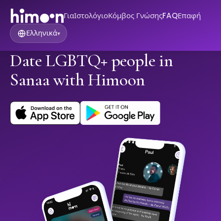
Για
Ιστολόγιο
Κόμβος Γνώσης
FAQ
Επαφή
Ελληνικά
▾
Date LGBTQ+ people in
Sanaa with Himoon