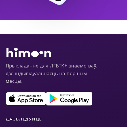
Прыкладанне для ЛГБТК+ знаёмстваў,
дзе індывідуальнасць на першым
месцы.
ДАСЬЛЕДУЙЦЕ