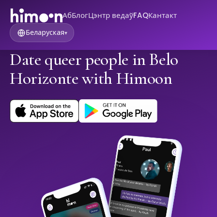
Аб
Блог
Цэнтр ведаў
FAQ
Кантакт
Беларуская
▾
Date queer people in Belo
Horizonte with Himoon