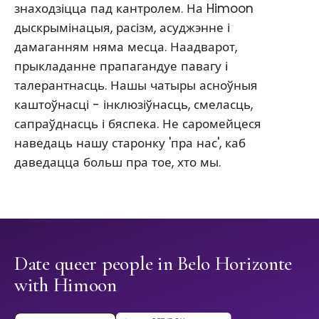
знаходзіцца пад кантролем. На Himoon
дыскрымінацыя, расізм, асуджэнне і
дамаганням няма месца. Наадварот,
прыкладанне прапагандуе павагу і
талерантнасць. Нашы чатыры асноўныя
каштоўнасці - інклюзіўнасць, смеласць,
сапраўднасць і бяспека. Не саромейцеся
наведаць нашу старонку 'пра нас', каб
даведацца больш пра тое, хто мы.
Date queer people in Belo Horizonte
with Himoon