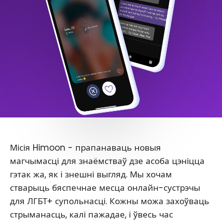
Місія Himoon - прапанаваць новыя
магчымасці для знаёмстваў дзе асоба цэніцца
гэтак жа, як і знешні выгляд. Мы хочам
стварыць бяспечнае месца онлайн-сустрэчы
для ЛГБТ+ супольнасці. Кожны можа захоўваць
стрыманасць, калі пажадае, і ўвесь час