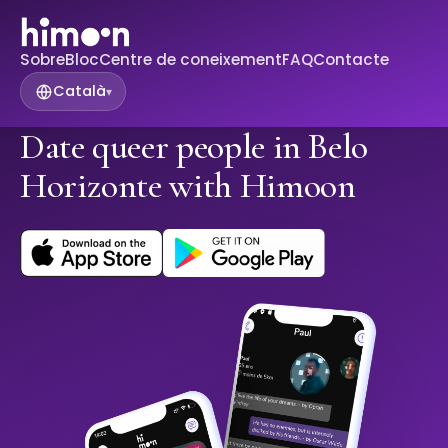
Sobre
Bloc
Centre de coneixement
FAQ
Contacte
Català
▾
Date queer people in Belo
Horizonte with Himoon