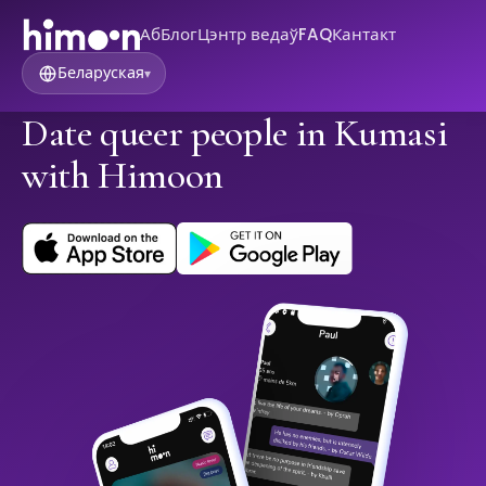
Аб
Блог
Цэнтр ведаў
FAQ
Кантакт
Беларуская
▾
Date queer people in Kumasi
with Himoon