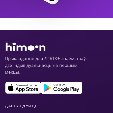
Прыкладанне для ЛГБТК+ знаёмстваў,
дзе індывідуальнасць на першым
месцы.
ДАСЬЛЕДУЙЦЕ