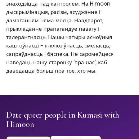
знаходзіцца пад кантролем. На Himoon
дыскрымінацыя, расізм, асуджэнне і
дамаганням няма месца. Наадварот,
прыкладанне прапагандуе павагу і
талерантнасць. Нашы чатыры асноўныя
каштоўнасці - інклюзіўнасць, смеласць,
сапраўднасць і бяспека. Не саромейцеся
наведаць нашу старонку 'пра нас', каб
даведацца больш пра тое, хто мы.
Date queer people in Kumasi with
Himoon