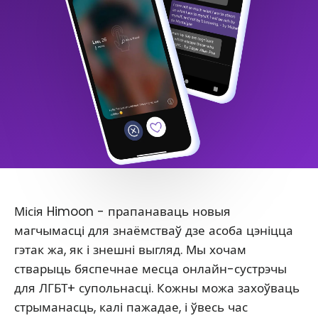
Місія Himoon - прапанаваць новыя
магчымасці для знаёмстваў дзе асоба цэніцца
гэтак жа, як і знешні выгляд. Мы хочам
стварыць бяспечнае месца онлайн-сустрэчы
для ЛГБТ+ супольнасці. Кожны можа захоўваць
стрыманасць, калі пажадае, і ўвесь час