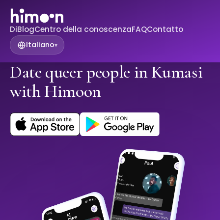
Di
Blog
Centro della conoscenza
FAQ
Contatto
Italiano
▾
Date queer people in Kumasi
with Himoon