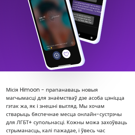
Місія Himoon - прапанаваць новыя
магчымасці для знаёмстваў дзе асоба цэніцца
гэтак жа, як і знешні выгляд. Мы хочам
стварыць бяспечнае месца онлайн-сустрэчы
для ЛГБТ+ супольнасці. Кожны можа захоўваць
стрыманасць, калі пажадае, і ўвесь час