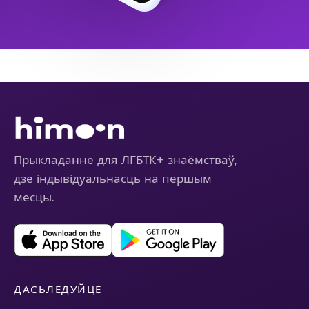
Прыкладанне для ЛГБТК+ знаёмстваў,
дзе індывідуальнасць на першым
месцы.
ДАСЬЛЕДУЙЦЕ