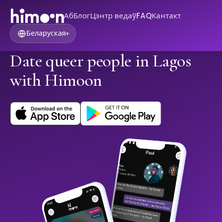
Аб
Блог
Цэнтр ведаў
FAQ
Кантакт
Беларуская
▾
Date queer people in Lagos
with Himoon