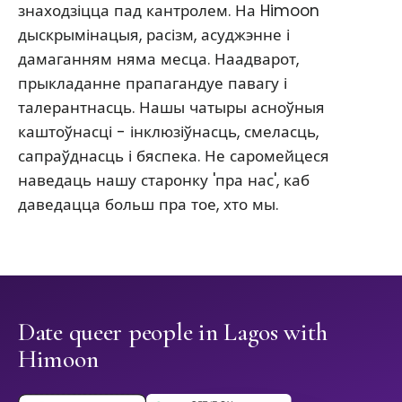
знаходзіцца пад кантролем. На Himoon
дыскрымінацыя, расізм, асуджэнне і
дамаганням няма месца. Наадварот,
прыкладанне прапагандуе павагу і
талерантнасць. Нашы чатыры асноўныя
каштоўнасці - інклюзіўнасць, смеласць,
сапраўднасць і бяспека. Не саромейцеся
наведаць нашу старонку 'пра нас', каб
даведацца больш пра тое, хто мы.
Date queer people in Lagos with
Himoon