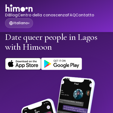
Di
Blog
Centro della conoscenza
FAQ
Contatto
Italiano
▾
Date queer people in Lagos
with Himoon