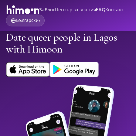
За
Блог
Център за знания
FAQ
Контакт
Български
▾
Date queer people in Lagos
with Himoon