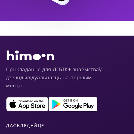
Прыкладанне для ЛГБТК+ знаёмстваў,
дзе індывідуальнасць на першым
месцы.
ДАСЬЛЕДУЙЦЕ