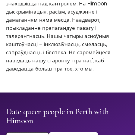
знаходзіцца пад кантролем. На Himoon
дыскрымінацыя, расізм, асуджэнне і
дамаганням няма месца. Наадварот,
прыкладанне прапагандуе павагу і
талерантнасць. Нашы чатыры асноўныя
каштоўнасці - інклюзіўнасць, смеласць,
сапраўднасць і бяспека. Не саромейцеся
наведаць нашу старонку 'пра нас', каб
даведацца больш пра тое, хто мы.
Date queer people in Perth with
Himoon