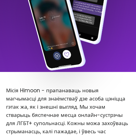
Місія Himoon - прапанаваць новыя
магчымасці для знаёмстваў дзе асоба цэніцца
гэтак жа, як і знешні выгляд. Мы хочам
стварыць бяспечнае месца онлайн-сустрэчы
для ЛГБТ+ супольнасці. Кожны можа захоўваць
стрыманасць, калі пажадае, і ўвесь час