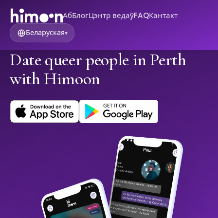
Аб
Блог
Цэнтр ведаў
FAQ
Кантакт
Беларуская
▾
Date queer people in Perth
with Himoon