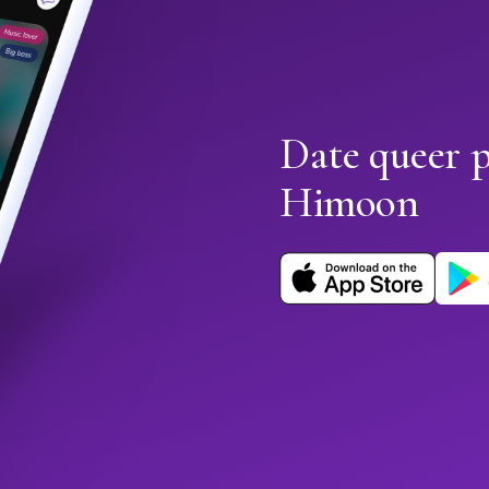
Date queer p
Himoon