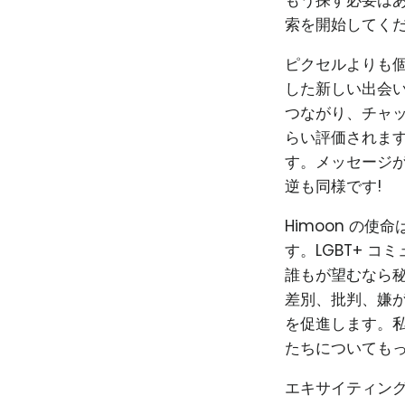
もう探す必要はあ
索を開始してくだ
ピクセルよりも個性
した新しい出会い
つながり、チャ
らい評価されま
す。メッセージ
逆も同様です!
Himoon の
す。LGBT+ 
誰もが望むなら秘
差別、批判、嫌
を促進します。私
たちについても
エキサイティン