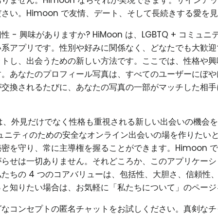
りません。Himoon ならそれが実現できます。サインア
さい。Himoon で友情、デート、そして長続きする愛を
 - 興味がありますか? HiMoon は、LGBTQ + コミュ
系アプリです。性別や好みに関係なく、どなたでも大歓迎で
ットし、出会うための新しい方法です。ここでは、性格や興
す。あなたのプロフィール写真は、すべてのユーザーにぼや
が交換されるたびに、あなたの写真の一部がマッチした相手
使命は、外見だけでなく性格も重視される新しい出会いの機会
コミュニティのための安全なオンライン出会いの場を作りたい
密を守り、常に主導権を握ることができます。Himoon 
がらせは一切ありません。それどころか、このアプリケーシ
たちの 4 つのコアバリューは、包括性、大胆さ、信頼性
っと知りたい場合は、お気軽に「私たちについて」のページ
グなコンセプトの匿名チャットをお試しください。真剣なチ