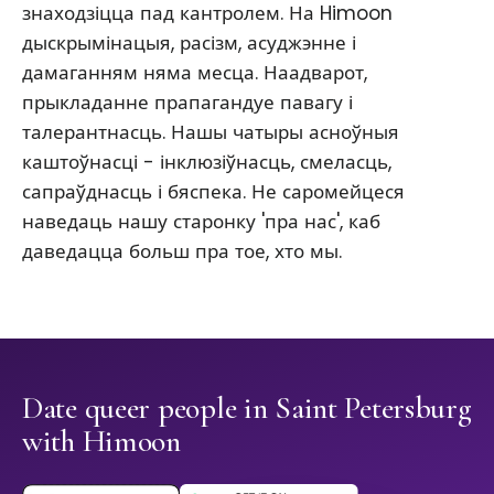
знаходзіцца пад кантролем. На Himoon
дыскрымінацыя, расізм, асуджэнне і
дамаганням няма месца. Наадварот,
прыкладанне прапагандуе павагу і
талерантнасць. Нашы чатыры асноўныя
каштоўнасці - інклюзіўнасць, смеласць,
сапраўднасць і бяспека. Не саромейцеся
наведаць нашу старонку 'пра нас', каб
даведацца больш пра тое, хто мы.
Date queer people in Saint Petersburg
with Himoon