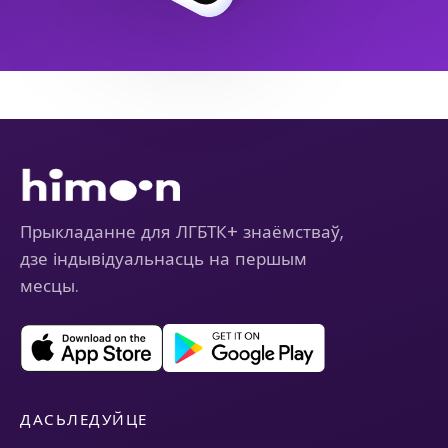
Прыкладанне для ЛГБТК+ знаёмстваў,
дзе індывідуальнасць на першым
месцы.
ДАСЬЛЕДУЙЦЕ