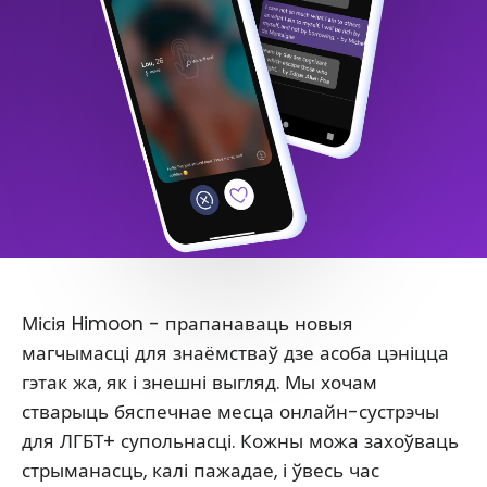
Місія Himoon - прапанаваць новыя
магчымасці для знаёмстваў дзе асоба цэніцца
гэтак жа, як і знешні выгляд. Мы хочам
стварыць бяспечнае месца онлайн-сустрэчы
для ЛГБТ+ супольнасці. Кожны можа захоўваць
стрыманасць, калі пажадае, і ўвесь час