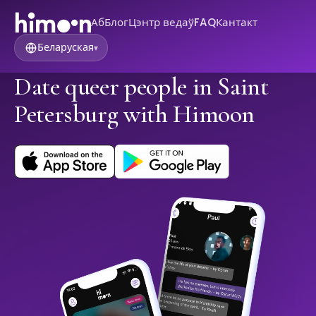
Аб
Блог
Цэнтр ведаў
FAQ
Кантакт
Беларуская
▾
Date queer people in Saint
Petersburg with Himoon