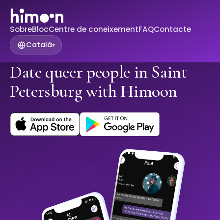
Sobre
Bloc
Centre de coneixement
FAQ
Contacte
Català
▾
Date queer people in Saint
Petersburg with Himoon