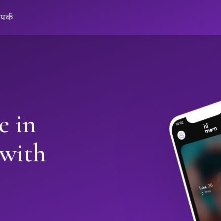
ंपर्क
e in
 with