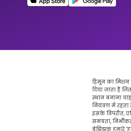
हिमून का मिशन न
दिया जाता है ज
स्थान बनाना चाहत
नियंत्रण में रहता
इसके विपरीत, एप्
समग्रता, निर्भीक
बेझिझक हमारे 'हमार