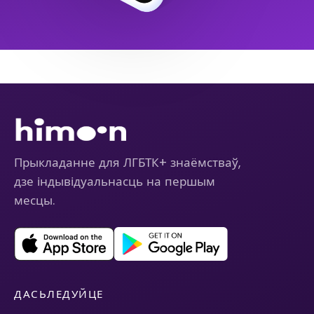
Прыкладанне для ЛГБТК+ знаёмстваў,
дзе індывідуальнасць на першым
месцы.
ДАСЬЛЕДУЙЦЕ