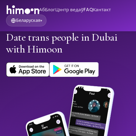
Аб
Блог
Цэнтр ведаў
FAQ
Кантакт
Беларуская
▾
Date trans people in Dubai
with Himoon