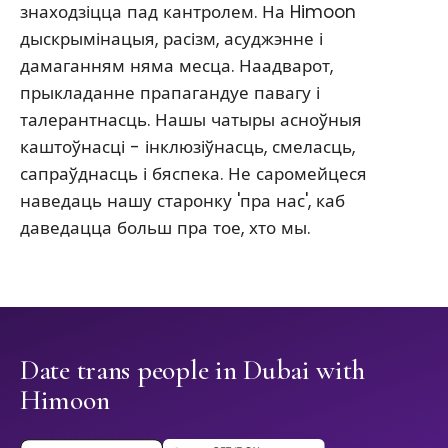
знаходзіцца пад кантролем. На Himoon
дыскрымінацыя, расізм, асуджэнне і
дамаганням няма месца. Наадварот,
прыкладанне прапагандуе павагу і
талерантнасць. Нашы чатыры асноўныя
каштоўнасці - інклюзіўнасць, смеласць,
сапраўднасць і бяспека. Не саромейцеся
наведаць нашу старонку 'пра нас', каб
даведацца больш пра тое, хто мы.
Date trans people in Dubai with
Himoon