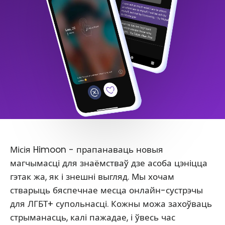
Місія Himoon - прапанаваць новыя
магчымасці для знаёмстваў дзе асоба цэніцца
гэтак жа, як і знешні выгляд. Мы хочам
стварыць бяспечнае месца онлайн-сустрэчы
для ЛГБТ+ супольнасці. Кожны можа захоўваць
стрыманасць, калі пажадае, і ўвесь час