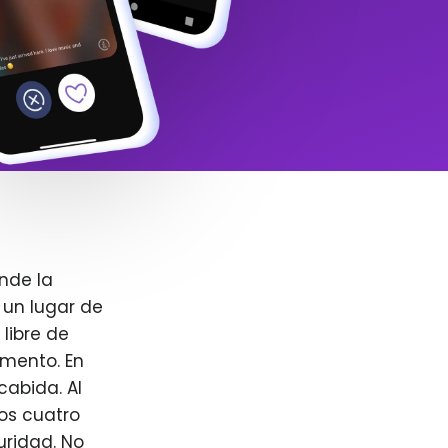
nde la
 un lugar de
libre de
omento. En
cabida. Al
ros cuatro
uridad. No