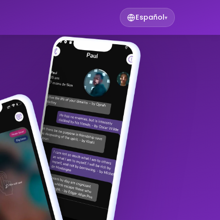
Español
▾