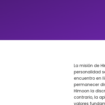
La misión de H
personalidad s
encuentro en l
permanecer dis
Himoon la discr
contrario, la a
valores fundam