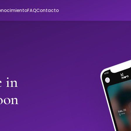
onocimiento
FAQ
Contacto
 in
oon