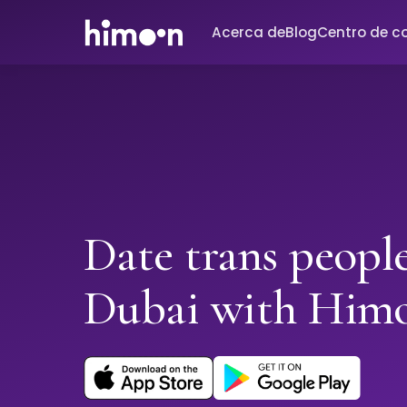
Acerca de
Blog
Centro de c
Date trans people
Dubai with Him