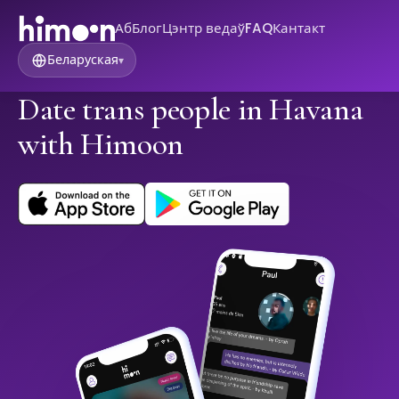
Аб
Блог
Цэнтр ведаў
FAQ
Кантакт
Беларуская
▾
Date trans people in Havana
with Himoon