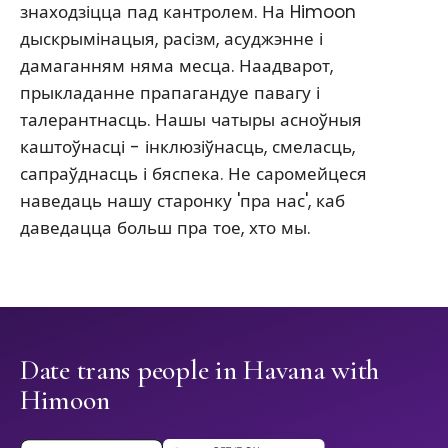
знаходзіцца пад кантролем. На Himoon
дыскрымінацыя, расізм, асуджэнне і
дамаганням няма месца. Наадварот,
прыкладанне прапагандуе павагу і
талерантнасць. Нашы чатыры асноўныя
каштоўнасці - інклюзіўнасць, смеласць,
сапраўднасць і бяспека. Не саромейцеся
наведаць нашу старонку 'пра нас', каб
даведацца больш пра тое, хто мы.
Date trans people in Havana with
Himoon