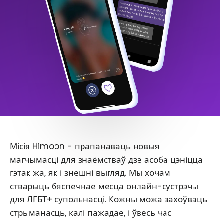
Місія Himoon - прапанаваць новыя
магчымасці для знаёмстваў дзе асоба цэніцца
гэтак жа, як і знешні выгляд. Мы хочам
стварыць бяспечнае месца онлайн-сустрэчы
для ЛГБТ+ супольнасці. Кожны можа захоўваць
стрыманасць, калі пажадае, і ўвесь час