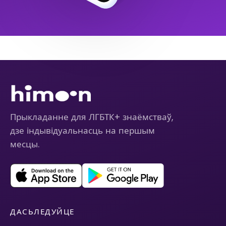
Прыкладанне для ЛГБТК+ знаёмстваў,
дзе індывідуальнасць на першым
месцы.
ДАСЬЛЕДУЙЦЕ