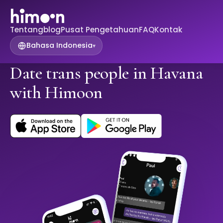
Tentang
blog
Pusat Pengetahuan
FAQ
Kontak
Bahasa Indonesia
▾
Date trans people in Havana
with Himoon