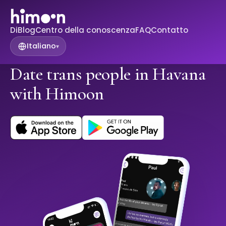
Di
Blog
Centro della conoscenza
FAQ
Contatto
Italiano
▾
Date trans people in Havana
with Himoon