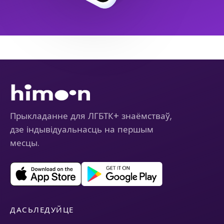
Прыкладанне для ЛГБТК+ знаёмстваў,
дзе індывідуальнасць на першым
месцы.
ДАСЬЛЕДУЙЦЕ