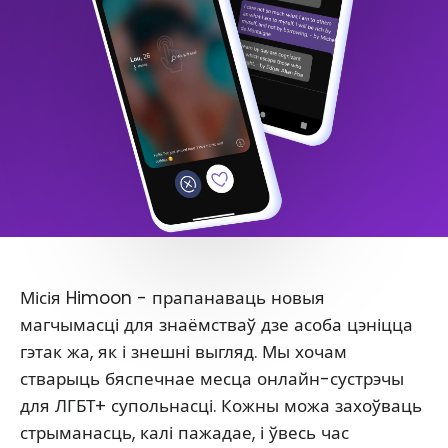
Місія Himoon - прапанаваць новыя
магчымасці для знаёмстваў дзе асоба цэніцца
гэтак жа, як і знешні выгляд. Мы хочам
стварыць бяспечнае месца онлайн-сустрэчы
для ЛГБТ+ супольнасці. Кожны можа захоўваць
стрыманасць, калі пажадае, і ўвесь час