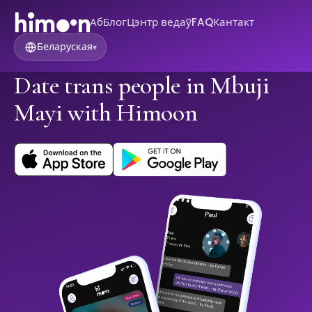
Аб
Блог
Цэнтр ведаў
FAQ
Кантакт
Беларуская
▾
Date trans people in Mbuji
Mayi with Himoon