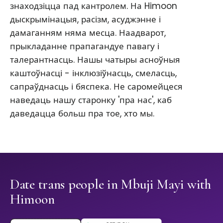
знаходзіцца пад кантролем. На Himoon
дыскрымінацыя, расізм, асуджэнне і
дамаганням няма месца. Наадварот,
прыкладанне прапагандуе павагу і
талерантнасць. Нашы чатыры асноўныя
каштоўнасці - інклюзіўнасць, смеласць,
сапраўднасць і бяспека. Не саромейцеся
наведаць нашу старонку 'пра нас', каб
даведацца больш пра тое, хто мы.
Date trans people in Mbuji Mayi with
Himoon