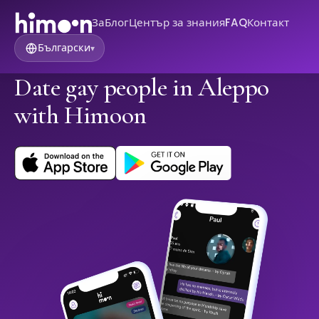
За
Блог
Център за знания
FAQ
Контакт
Български
▾
Date gay people in Aleppo
with Himoon