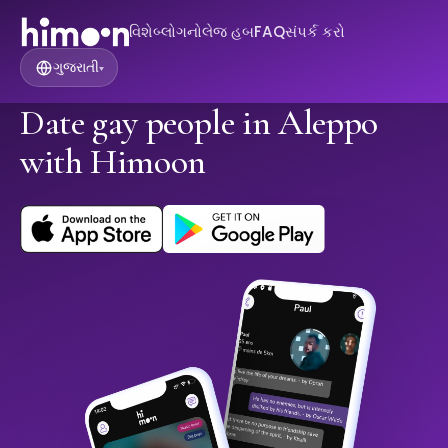
વિશે
બ્લોગ
નોલેજ હબ
FAQ
સંપર્ક કરો
ગુજરાતી
▾
Date gay people in Aleppo
with Himoon