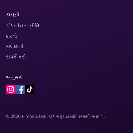
કાનૂની
ગોપનીયતા નીતિ
શરતો
સલામતી
સંપર્ક કરો
અનુસરો
© 2026 Himoon. LGBTQ+ સમુદાય માટે પ્રેમથી બનાવેલ.