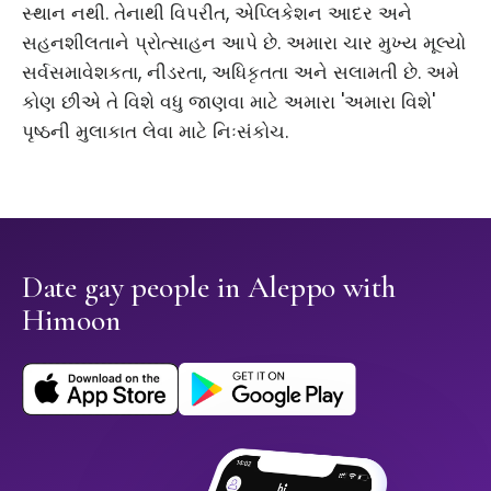
સ્થાન નથી. તેનાથી વિપરીત, એપ્લિકેશન આદર અને
સહનશીલતાને પ્રોત્સાહન આપે છે. અમારા ચાર મુખ્ય મૂલ્યો
સર્વસમાવેશકતા, નીડરતા, અધિકૃતતા અને સલામતી છે. અમે
કોણ છીએ તે વિશે વધુ જાણવા માટે અમારા 'અમારા વિશે'
પૃષ્ઠની મુલાકાત લેવા માટે નિઃસંકોચ.
Date gay people in Aleppo with
Himoon