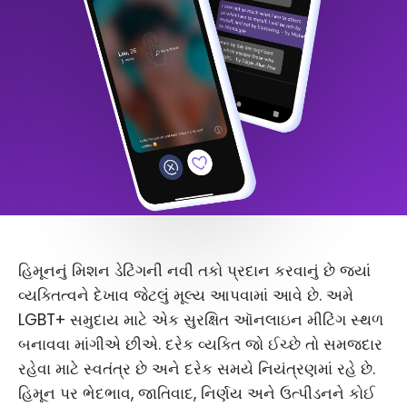
હિમૂનનું મિશન ડેટિંગની નવી તકો પ્રદાન કરવાનું છે જ્યાં
વ્યક્તિત્વને દેખાવ જેટલું મૂલ્ય આપવામાં આવે છે. અમે
LGBT+ સમુદાય માટે એક સુરક્ષિત ઑનલાઇન મીટિંગ સ્થળ
બનાવવા માંગીએ છીએ. દરેક વ્યક્તિ જો ઈચ્છે તો સમજદાર
રહેવા માટે સ્વતંત્ર છે અને દરેક સમયે નિયંત્રણમાં રહે છે.
હિમૂન પર ભેદભાવ, જાતિવાદ, નિર્ણય અને ઉત્પીડનને કોઈ