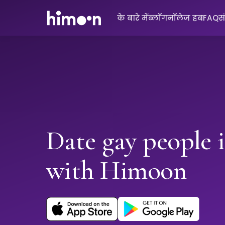
के बारे में
ब्लॉग
नॉलेज हब
FAQ
स
Date gay people 
with Himoon