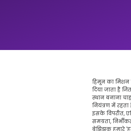
हिमून का मिशन न
दिया जाता है ज
स्थान बनाना चाहत
नियंत्रण में रहता
इसके विपरीत, एप्
समग्रता, निर्भीक
बेझिझक हमारे 'हमार