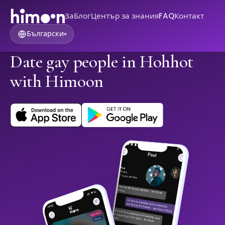
За
Блог
Център за знания
FAQ
Контакт
Български
▾
Date gay people in Hohhot
with Himoon