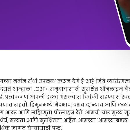
टिंगच्या नवीन संधी उपलब्ध करून देणे हे आहे जिथे व्यक्तिमत
ते दिसते आम्हाला LGBT+ समुदायासाठी सुरक्षित ऑनलाइन 
. प्रत्येकजण आपली इच्छा असल्यास विवेकी राहण्यास स्वत
यंत्रणात राहतो. हिमूनमध्ये भेदभाव, वंशवाद, न्याय आणि छळ 
ोग आदर आणि सहिष्णुता प्रोत्साहन देते. आमची चार मुख्य मूल
ैर्य, सत्यता आणि सुरक्षितता आहेत. आमच्या 'आमच्याबद्दल
िक जाणून घेण्यासाठी पृष्ठ.