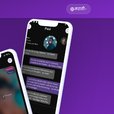
मराठी
▾