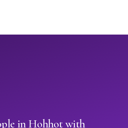
ople in Hohhot with