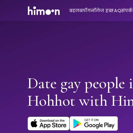
बद्दल
ब्लॉग
नॉलेज हब
FAQ
संपर्
Date gay people 
Hohhot with Hi