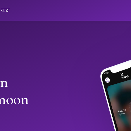
क करा
in
moon