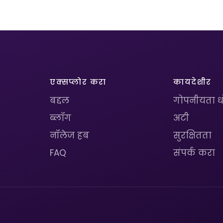
एक्सप्लोर करा
कायदेशीर
बद्दल
गोपनीयता 
ब्लॉग
अटी
नॉलेज हब
सुरक्षितता
FAQ
संपर्क करा