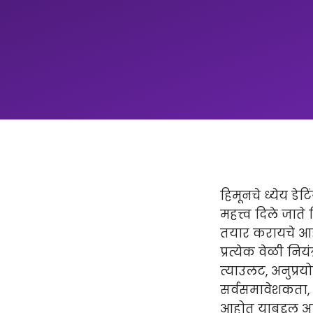
हिमूनचे ध्येय डे
महत्त्व दिले जा
तयार करायचे आहे
प्रत्येक वेळी नि
त्याउलट, अनुप्रय
सर्वसमावेशकता, ध
आहोत याबद्दल अध