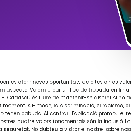
oon és oferir noves oportunitats de cites on es valo
m aspecte. Volem crear un lloc de trobada en línia 
. Cadascú és lliure de mantenir-se discret si ho d
t moment. A Himoon, la discriminació, el racisme, el j
o tenen cabuda. Al contrari, l'aplicació promou el re
 nostres quatre valors fonamentals són la inclusió, l'
 la seguretat. No dubteu a visitar el nostre 'sobre nos