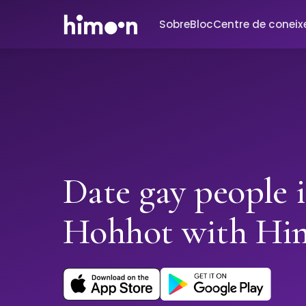
Sobre
Bloc
Centre de conei
Date gay people 
Hohhot with Hi