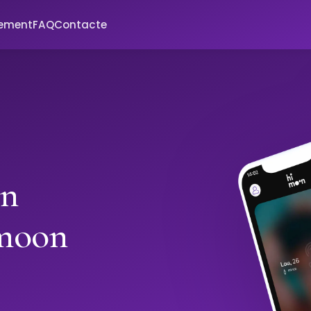
xement
FAQ
Contacte
in
moon