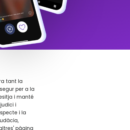
ra tant la
segur per a la
esitja i manté
udici i
specte i la
audàcia,
altres' pàgina