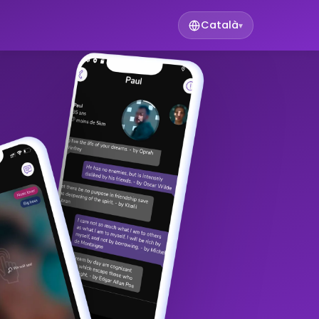
Català
▾