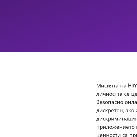
Мисията на Him
личността се ц
безопасно онла
дискретен, ако
дискриминацият
приложението 
ценности са пр