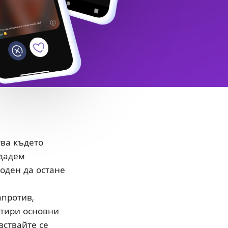
тва където
здадем
боден да остане
апротив,
етири основни
вствайте се