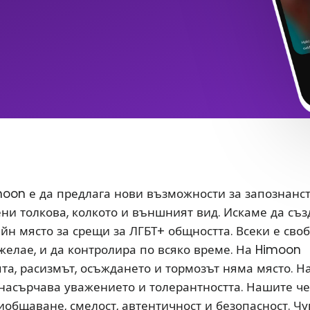
oon е да предлага нови възможности за запознанс
ени толкова, колкото и външният вид. Искаме да съ
йн място за срещи за ЛГБТ+ общността. Всеки е сво
 желае, и да контролира по всяко време. На Himoon
а, расизмът, осъждането и тормозът няма място. Н
насърчава уважението и толерантността. Нашите ч
иобщаване, смелост, автентичност и безопасност. Чу