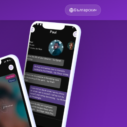
Български
▾