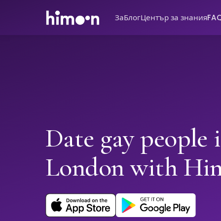
За
Блог
Център за знания
FA
Date gay people 
London with Hi