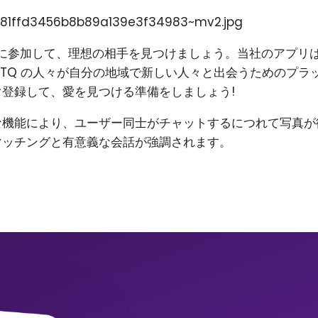
81ffd3456b8b89a139e3f34983~mv2.jpg
on に参加して、理想の相手を見つけましょう。当社のアプリ
BTQ の人々が自分の地域で新しい人々と出会うためのプラ
登録して、愛を見つける準備をしましょう!
な機能により、ユーザー同士がチャットするにつれて写真が
マッチングと有意義な会話が強調されます。