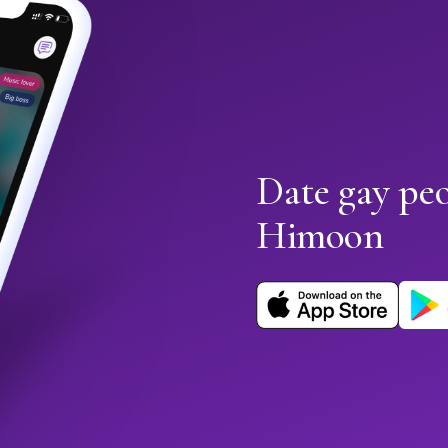
Date gay pe
Himoon