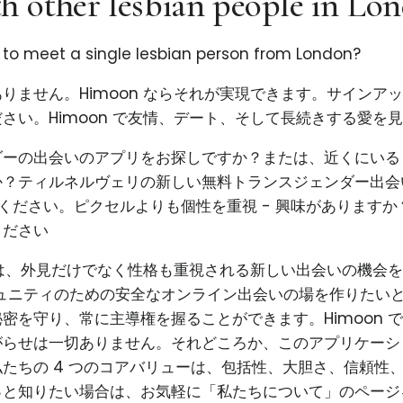
h other lesbian people in Lo
 to meet a single lesbian person from London?
りません。Himoon ならそれが実現できます。サインア
さい。Himoon で友情、デート、そして長続きする愛を
ダーの出会いのアプリをお探しですか？または、近くにいる
か？ティルネルヴェリの新しい無料トランスジェンダー出会
試しください。ピクセルよりも個性を重視 - 興味があります
ください
使命は、外見だけでなく性格も重視される新しい出会いの機会
コミュニティのための安全なオンライン出会いの場を作りたい
密を守り、常に主導権を握ることができます。Himoon 
がらせは一切ありません。それどころか、このアプリケーシ
たちの 4 つのコアバリューは、包括性、大胆さ、信頼性
っと知りたい場合は、お気軽に「私たちについて」のページ