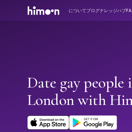
について
ブログ
ナレッジハブ
F
Date gay people 
London with Hi