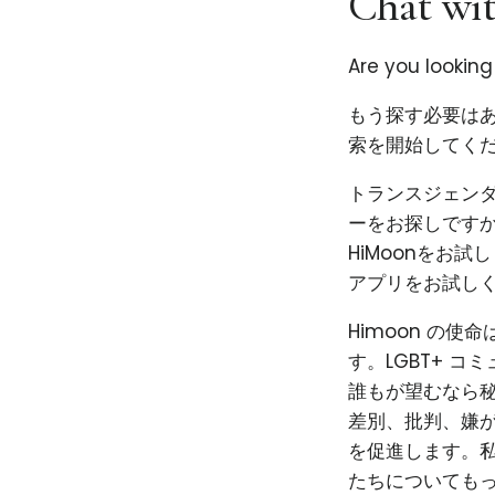
Chat wit
Are you looking
もう探す必要はあ
索を開始してくだ
トランスジェン
ーをお探しです
HiMoonをお
アプリをお試し
Himoon の
す。LGBT+ 
誰もが望むなら秘
差別、批判、嫌
を促進します。私
たちについても