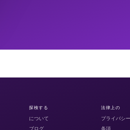
探検する
法律上の
について
プライバシ
ブログ
条項