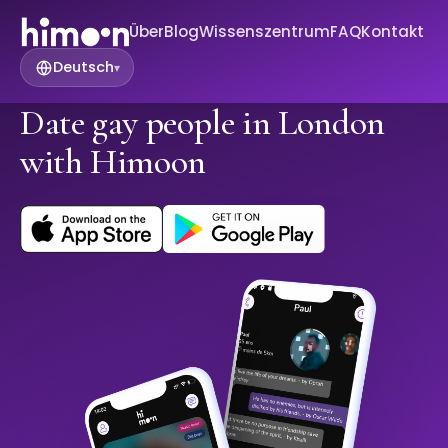
Über
Blog
Wissenszentrum
FAQ
Kontakt
Deutsch
▾
Date gay people in London
with Himoon