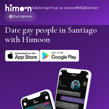
За
Блог
Център за знания
FAQ
Контакт
Български
▾
Date gay people in Santiago
with Himoon