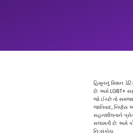
હિમૂનનું મિશન ડેટિ
છે. અમે LGBT+ સમ
જો ઈચ્છે તો સમજદાર
જાતિવાદ, નિર્ણય 
સહનશીલતાને પ્રોત્
સલામતી છે. અમે કો
નિઃસંકોચ.