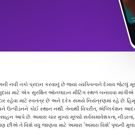
ંગની નવી તકો પ્રદાન કરવાનું છે જ્યાં વ્યક્તિત્વને દેખાવ જેટલું
ુદાય માટે એક સુરક્ષિત ઑનલાઇન મીટિંગ સ્થળ બનાવવા માંગીએ છ
 રહેવા માટે સ્વતંત્ર છે અને દરેક સમયે નિયંત્રણમાં રહે છે. હિ
અને ઉત્પીડનને કોઈ સ્થાન નથી. તેનાથી વિપરીત, એપ્લિકેશન આ
સાહન આપે છે. અમારા ચાર મુખ્ય મૂલ્યો સર્વસમાવેશકતા, નીડરતા
ણ છીએ તે વિશે વધુ જાણવા માટે અમારા 'અમારા વિશે' પૃષ્ઠની મુલા