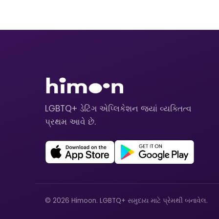
LGBTQ+ ડેટિંગ એપ્લિકેશન જ્યાં વ્યક્તિત્વ
પ્રથમ આવે છે.
© 2026 Himoon. LGBTQ+ સમુદાય માટે પ્રેમથી બનાવેલ.