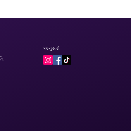
અનુસરો
તિ