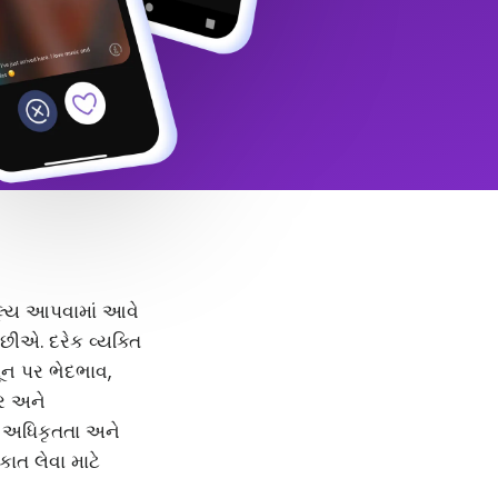
 મૂલ્ય આપવામાં આવે
ીએ. દરેક વ્યક્તિ
મૂન પર ભેદભાવ,
દર અને
, અધિકૃતતા અને
કાત લેવા માટે