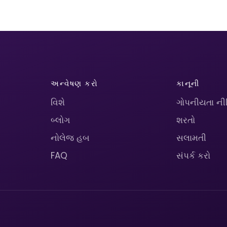
અન્વેષણ કરો
કાનૂની
વિશે
ગોપનીયતા ની
બ્લોગ
શરતો
નોલેજ હબ
સલામતી
FAQ
સંપર્ક કરો