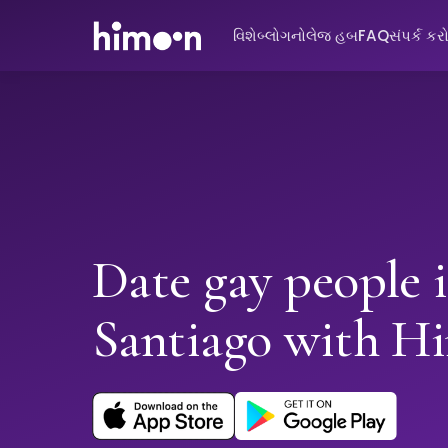
વિશે
બ્લોગ
નોલેજ હબ
FAQ
સંપર્ક કર
Date gay people 
Santiago with H