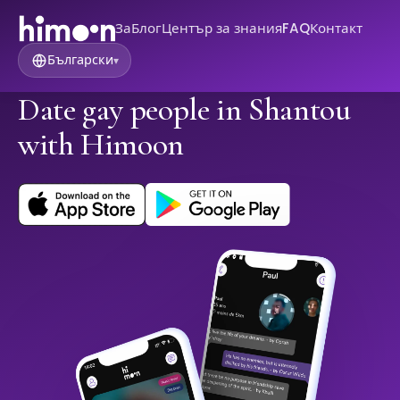
За
Блог
Център за знания
FAQ
Контакт
Български
▾
Date gay people in Shantou
with Himoon