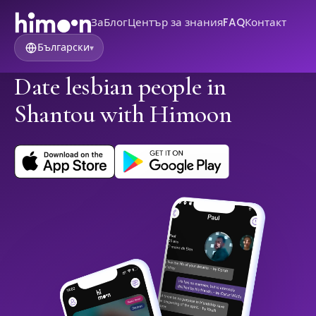
За
Блог
Център за знания
FAQ
Контакт
Български
▾
Date lesbian people in
Shantou with Himoon