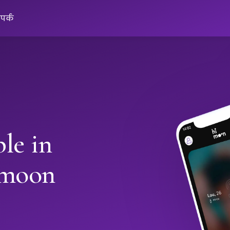
ंपर्क
le in
imoon