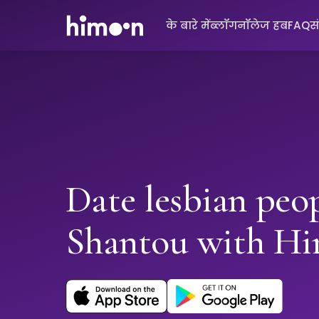
के बारे में
ब्लॉग
नॉलेज हब
FAQ
स
Date lesbian peop
Shantou with H