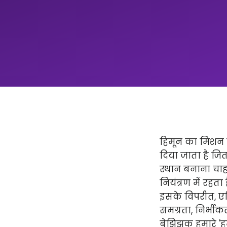
हिमून का मिशन न
दिया जाता है ज
स्थान बनाना चाहत
नियंत्रण में रहता
इसके विपरीत, एप्
समग्रता, निर्भीक
बेझिझक हमारे 'हमार