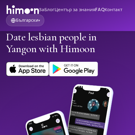
За
Блог
Център за знания
FAQ
Контакт
Български
▾
Date lesbian people in
Yangon with Himoon