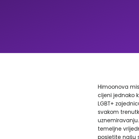
Himoonova misi
cijeni jednako k
LGBT+ zajednicu
svakom trenutku
uznemiravanju. 
temeljne vrijed
posjetite našu 