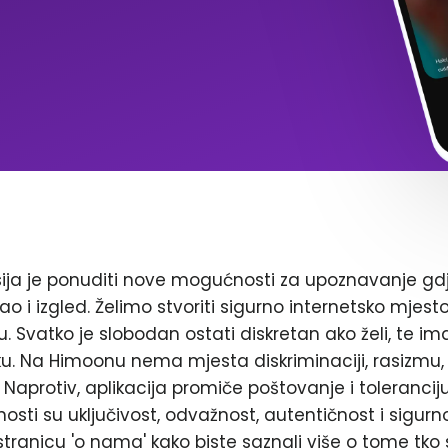
ja je ponuditi nove mogućnosti za upoznavanje gd
ao i izgled. Želimo stvoriti sigurno internetsko mjest
. Svatko je slobodan ostati diskretan ako želi, te im
. Na Himoonu nema mjesta diskriminaciji, rasizmu, 
Naprotiv, aplikacija promiče poštovanje i toleranciju
nosti su uključivost, odvažnost, autentičnost i sigurn
stranicu 'o nama' kako biste saznali više o tome tko