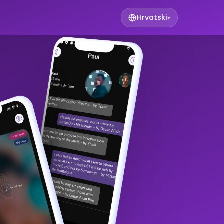
Hrvatski
▾