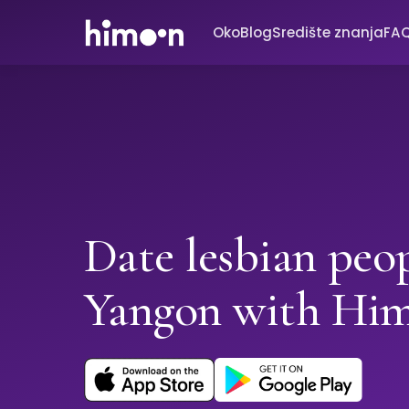
Oko
Blog
Središte znanja
FA
Date lesbian peop
Yangon with Hi