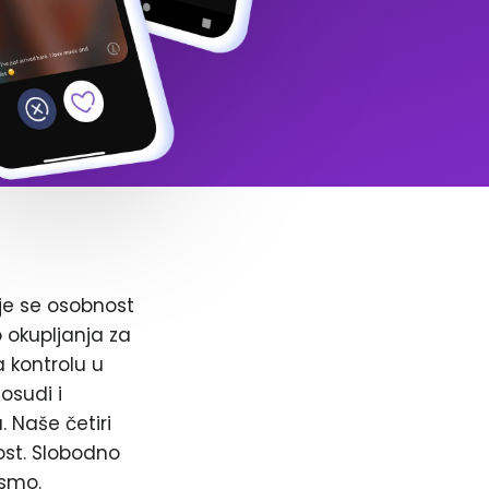
je se osobnost
o okupljanja za
a kontrolu u
osudi i
. Naše četiri
ost. Slobodno
 smo.