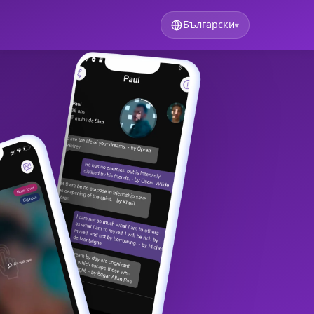
Български
▾