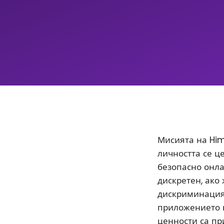
Мисията на Him
личността се ц
безопасно онла
дискретен, ако
дискриминацият
приложението 
ценности са пр