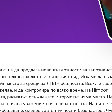
oon е да предлага нови възможности за запознанс
ени толкова, колкото и външният вид. Искаме да съ
йн място за срещи за ЛГБТ+ общността. Всеки е сво
 желае, и да контролира по всяко време. На Himoon
а, расизмът, осъждането и тормозът няма място. Н
насърчава уважението и толерантността. Нашите ч
иобщаване, смелост, автентичност и безопасност. Чу