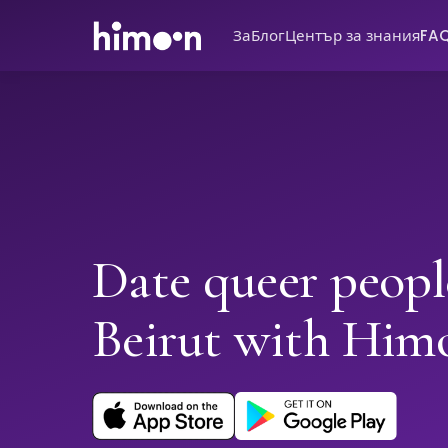
За
Блог
Център за знания
FA
Date queer peopl
Beirut with Him