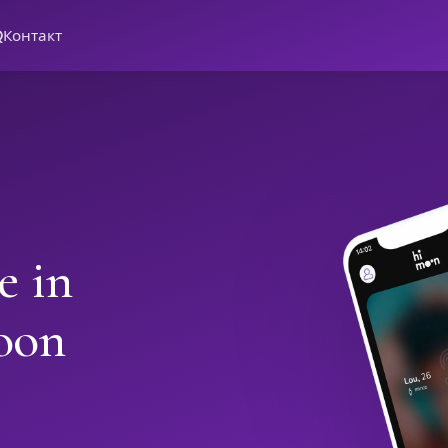
Q
Контакт
e in
oon