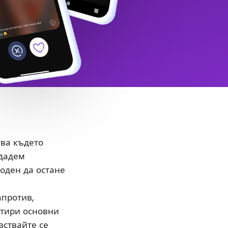
тва където
здадем
боден да остане
апротив,
етири основни
вствайте се