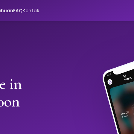
ahuan
FAQ
Kontak
e in
oon