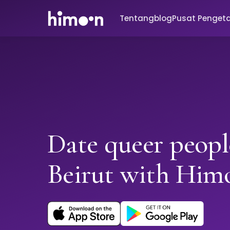
Tentang
blog
Pusat Penget
Date queer peopl
Beirut with Him