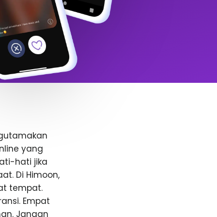
ngutamakan
nline yang
i-hati jika
t. Di Himoon,
at tempat.
ansi. Empat
anan. Jangan