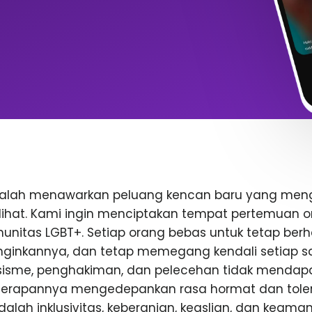
dalah menawarkan peluang kencan baru yang me
rlihat. Kami ingin menciptakan tempat pertemuan o
nitas LGBT+. Setiap orang bebas untuk tetap berhat
inkannya, dan tetap memegang kendali setiap saa
rasisme, penghakiman, dan pelecehan tidak mendap
enerapannya mengedepankan rasa hormat dan toler
 adalah inklusivitas, keberanian, keaslian, dan keam