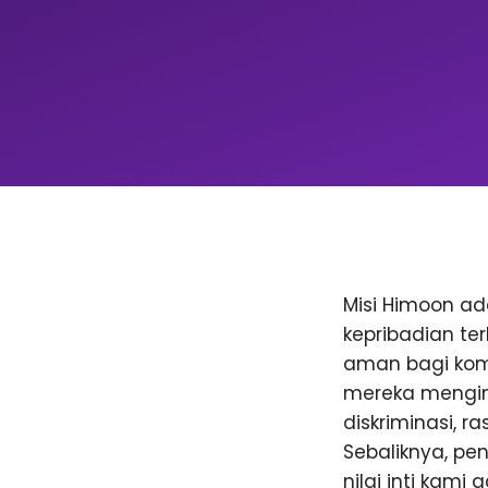
Misi Himoon a
kepribadian te
aman bagi komu
mereka menging
diskriminasi, 
Sebaliknya, p
nilai inti kami