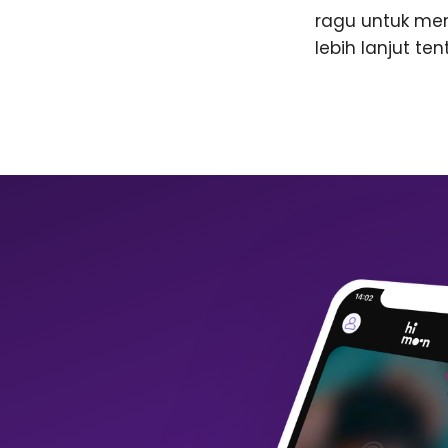
ragu untuk me
lebih lanjut te