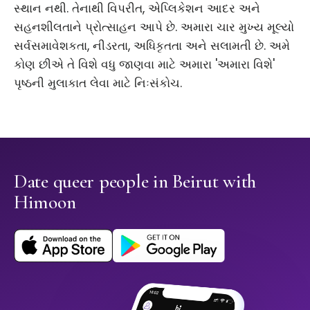
સ્થાન નથી. તેનાથી વિપરીત, એપ્લિકેશન આદર અને
સહનશીલતાને પ્રોત્સાહન આપે છે. અમારા ચાર મુખ્ય મૂલ્યો
સર્વસમાવેશકતા, નીડરતા, અધિકૃતતા અને સલામતી છે. અમે
કોણ છીએ તે વિશે વધુ જાણવા માટે અમારા 'અમારા વિશે'
પૃષ્ઠની મુલાકાત લેવા માટે નિઃસંકોચ.
Date queer people in Beirut with
Himoon