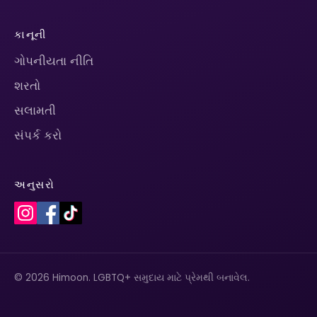
કાનૂની
ગોપનીયતા નીતિ
શરતો
સલામતી
સંપર્ક કરો
અનુસરો
© 2026 Himoon. LGBTQ+ સમુદાય માટે પ્રેમથી બનાવેલ.