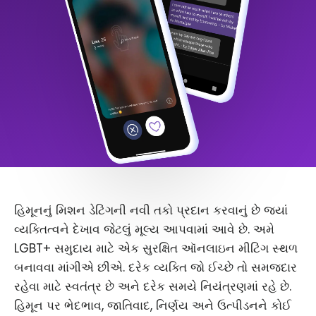
હિમૂનનું મિશન ડેટિંગની નવી તકો પ્રદાન કરવાનું છે જ્યાં
વ્યક્તિત્વને દેખાવ જેટલું મૂલ્ય આપવામાં આવે છે. અમે
LGBT+ સમુદાય માટે એક સુરક્ષિત ઑનલાઇન મીટિંગ સ્થળ
બનાવવા માંગીએ છીએ. દરેક વ્યક્તિ જો ઈચ્છે તો સમજદાર
રહેવા માટે સ્વતંત્ર છે અને દરેક સમયે નિયંત્રણમાં રહે છે.
હિમૂન પર ભેદભાવ, જાતિવાદ, નિર્ણય અને ઉત્પીડનને કોઈ