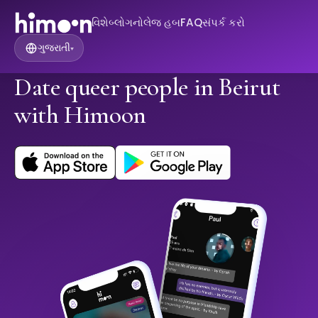
વિશે
બ્લોગ
નોલેજ હબ
FAQ
સંપર્ક કરો
ગુજરાતી
▾
Date queer people in Beirut
with Himoon