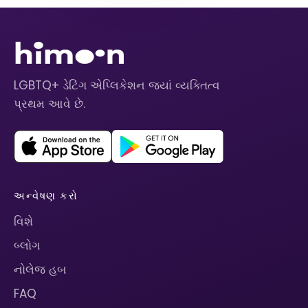
LGBTQ+ ડેટિંગ એપ્લિકેશન જ્યાં વ્યક્તિત્વ
પ્રથમ આવે છે.
અન્વેષણ કરો
વિશે
બ્લોગ
નોલેજ હબ
FAQ