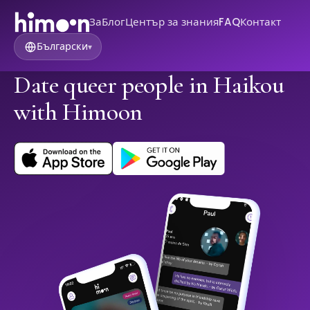
За
Блог
Център за знания
FAQ
Контакт
Български
▾
Date queer people in Haikou
with Himoon