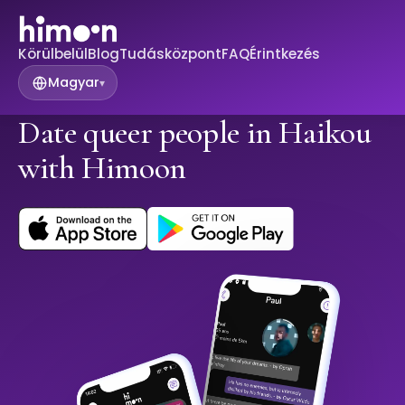
Körülbelül
Blog
Tudásközpont
FAQ
Érintkezés
Magyar
▾
Date queer people in Haikou
with Himoon