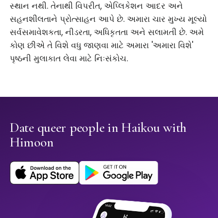
સ્થાન નથી. તેનાથી વિપરીત, એપ્લિકેશન આદર અને
સહનશીલતાને પ્રોત્સાહન આપે છે. અમારા ચાર મુખ્ય મૂલ્યો
સર્વસમાવેશકતા, નીડરતા, અધિકૃતતા અને સલામતી છે. અમે
કોણ છીએ તે વિશે વધુ જાણવા માટે અમારા 'અમારા વિશે'
પૃષ્ઠની મુલાકાત લેવા માટે નિઃસંકોચ.
Date queer people in Haikou with
Himoon