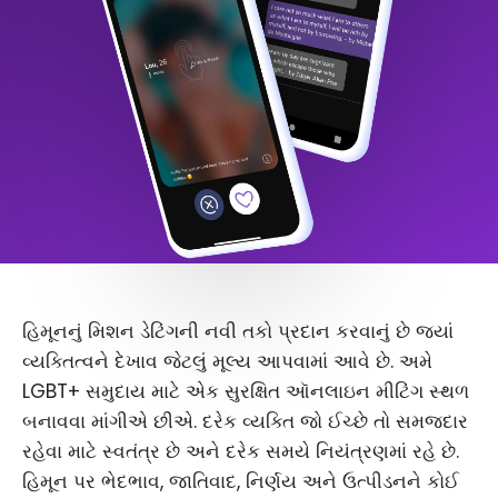
હિમૂનનું મિશન ડેટિંગની નવી તકો પ્રદાન કરવાનું છે જ્યાં
વ્યક્તિત્વને દેખાવ જેટલું મૂલ્ય આપવામાં આવે છે. અમે
LGBT+ સમુદાય માટે એક સુરક્ષિત ઑનલાઇન મીટિંગ સ્થળ
બનાવવા માંગીએ છીએ. દરેક વ્યક્તિ જો ઈચ્છે તો સમજદાર
રહેવા માટે સ્વતંત્ર છે અને દરેક સમયે નિયંત્રણમાં રહે છે.
હિમૂન પર ભેદભાવ, જાતિવાદ, નિર્ણય અને ઉત્પીડનને કોઈ