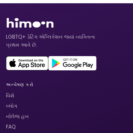
LGBTQ+ ડેટિંગ એપ્લિકેશન જ્યાં વ્યક્તિત્વ
પ્રથમ આવે છે.
અન્વેષણ કરો
વિશે
બ્લોગ
નોલેજ હબ
FAQ