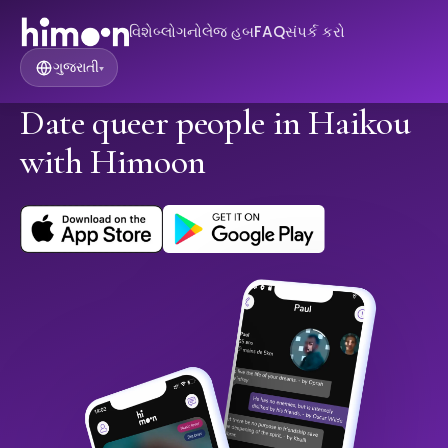
વિશે
બ્લોગ
નોલેજ હબ
FAQ
સંપર્ક કરો
ગુજરાતી
▾
Date queer people in Haikou
with Himoon