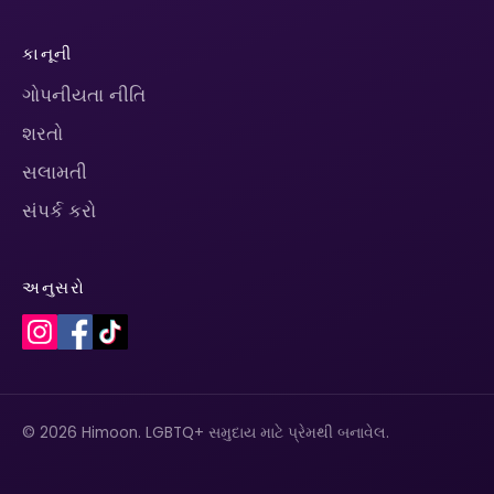
કાનૂની
ગોપનીયતા નીતિ
શરતો
સલામતી
સંપર્ક કરો
અનુસરો
© 2026 Himoon. LGBTQ+ સમુદાય માટે પ્રેમથી બનાવેલ.