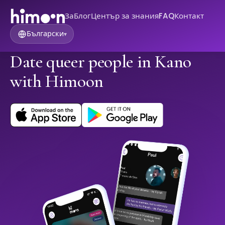
За
Блог
Център за знания
FAQ
Контакт
Български
▾
Date queer people in Kano
with Himoon