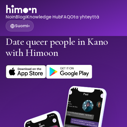
Noin
Blogi
Knowledge Hub
FAQ
Ota yhteyttä
Suomi
▾
Date queer people in Kano
with Himoon