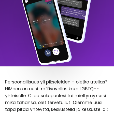
Persoonallisuus yli pikseleiden – oletko utelias?
HiMoon on uusi treffisovellus koko LGBTQ+-
yhteisölle. Olipa sukupuolesi tai mieltymyksesi
mikä tahansa, olet tervetullut! Olemme uusi
tapa pitää yhteyttä, keskustella ja keskustella ;