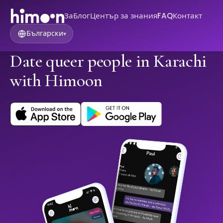
За
Блог
Център за знания
FAQ
Контакт
Български
▾
Date queer people in Karachi
with Himoon