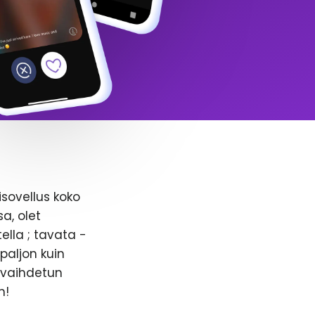
isovellus koko
a, olet
ella ; tavata -
paljon kuin
n vaihdetun
n!