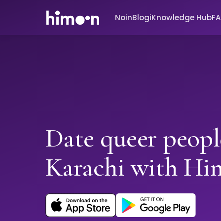
Noin
Blogi
Knowledge Hub
F
Date queer peopl
Karachi with H