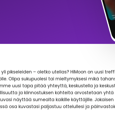
yli pikseleiden – oletko utelias? HiMoon on uusi treff
le. Olipa sukupuolesi tai mieltymyksesi mikä tahans
emme uusi tapa pitää yhteyttä, keskustella ja keskust
lisuutta ja kiinnostuksen kohteita arvostetaan yhtä 
likuvasi näyttää sumealta kaikille käyttäjille. Jokaise
ssä osa kuvastasi paljastuu ottelullesi ja päinvastoi