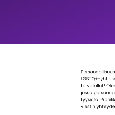
Persoonallisuus 
LGBTQ+-yhteisöl
tervetullut! Ol
jossa persoonal
fyysistä. Profii
viestin yhteyde