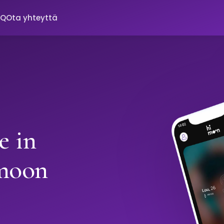
AQ
Ota yhteyttä
e in
imoon