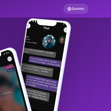
Suomi
▾