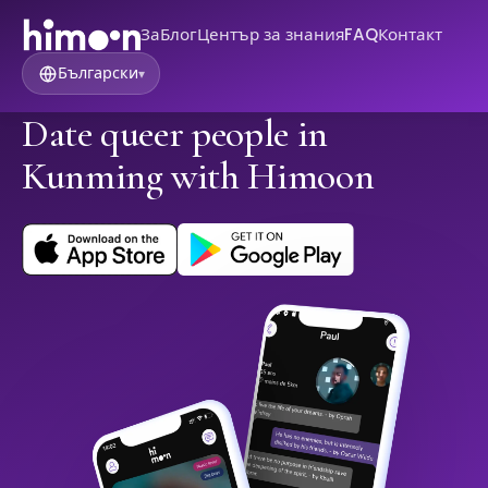
За
Блог
Център за знания
FAQ
Контакт
Български
▾
Date queer people in
Kunming with Himoon