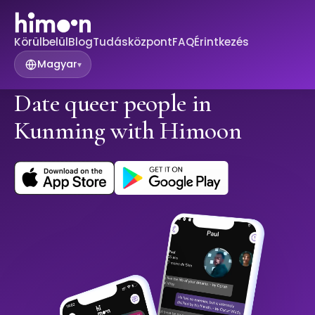
Körülbelül
Blog
Tudásközpont
FAQ
Érintkezés
Magyar
▾
Date queer people in
Kunming with Himoon